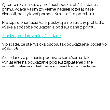
Aj tento rok má každý možnosť poukázať 2% z dane z
príjmu. Vďaka Vašim 2% vieme naďalej rozvíjať naše
činnosti, poskytovať pomoc tým, ktorí to potrebujú .
Pre lepšiu orientáciu Vám poskytujeme stručný prehľad o
výške a spôsobe poukázania podielu dane z príjmu.
Tlačivo pre darovanie 2% z dane.
V prípade, že ste fyzická osoba, tak poukazujete podiel vo
výške 2%.
Ak si daňové priznanie podávate sám/sama, tak
vyhlásenie na poukázanie podielu zaplatenej dane
vyplníte priamo v daňovom priznaní k dani z príjmov.
Následne vyplnené daňové priznanie podáte do 31. marca
osobne alebo poštou na daňový úrad príslušný podľa
Vášho trvalého pobytu.
Ak ste požiadali svojho zamestnávateľa o vypracovanie
daňového priznania, tak vyhlásenie o poukázaní podielu
zaplatenej dane podáte na osobitnom tlačive. K
vyplnenému tlačivu je potrebné doložiť potvrdenie od
zamestnávateľa o zaplatení dane z príjmov zo