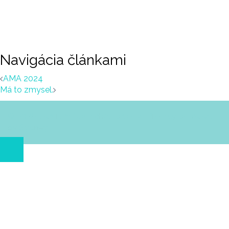
Navigácia článkami
AMA 2024
Má to zmysel.
© 2026 Centrum Naša chalúpka o.z.. Proudly powered
by
Sydney