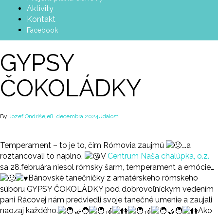
Aktivity
Kontakt
Facebook
GYPSY
ČOKOLÁDKY
By
Jozef Ondrišeje
8. decembra 2024
Udalosti
Temperament – to je to, čím Rómovia zaujmú
….a
roztancovali to naplno.
V
Centrum Naša chalúpka, o.z.
sa 28.februára niesol rómsky šarm, temperament a emócie…
Bánovské tanečníčky z amatérskeho rómskeho
súboru GYPSY ČOKOLÁDKY pod dobrovoľníckym vedením
pani Rácovej nám predviedli svoje tanečné umenie a zaujali
naozaj každého.
Ako