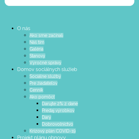
O nás
Ako sme začínali
Náš tím
Galéria
Stanovy
Výročné správy
Domov sociálnych služieb
Sociálne služby
Pre žiadateľov
Cenník
Ako pomôcť
Darujte 2% z dane
Predaj výrobkov
Dary
Dobrovoľníctvo
Krízový plán COVID-19
Projekt plánu obnovy