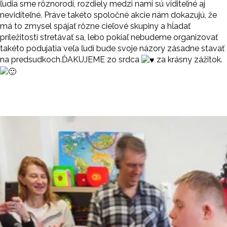
ľudia sme rôznorodí, rozdiely medzi nami sú viditeľné aj
neviditeľné. Práve takéto spoločné akcie nám dokazujú, že
má to zmysel spájať rôzne cieľové skupiny a hĺadať
príležitosti stretávať sa, lebo pokiaľ nebudeme organizovať
takéto podujatia veľa ľudí bude svoje názory zásadne stavať
na predsudkoch.ĎAKUJEME zo srdca
za krásny zážitok.