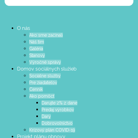
O nás
Ako sme začínali
Náš tím
Galéria
Stanovy
Výročné správy
Domov sociálnych služieb
Sociálne služby
Pre žiadateľov
Cenník
Ako pomôcť
Darujte 2% z dane
Predaj výrobkov
Dary
Dobrovoľníctvo
Krízový plán COVID-19
Projekt plánu obnovy