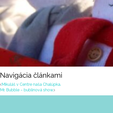
Navigácia článkami
Mikuláš v Centre naša Chalúpka.
Mr. Bubble – bublinová show.
© 2026 Centrum Naša chalúpka o.z.. Proudly powered
by
Sydney