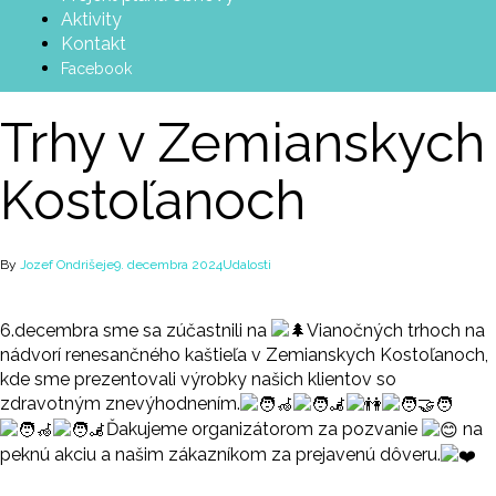
Aktivity
Kontakt
Facebook
Trhy v Zemianskych
Kostoľanoch
By
Jozef Ondrišeje
9. decembra 2024
Udalosti
6.decembra sme sa zúčastnili na
Vianočných trhoch na
nádvorí renesančného kaštieľa v Zemianskych Kostoľanoch,
kde sme prezentovali výrobky našich klientov so
zdravotným znevýhodnením.
Ďakujeme organizátorom za pozvanie
na
peknú akciu a našim zákazníkom za prejavenú dôveru.