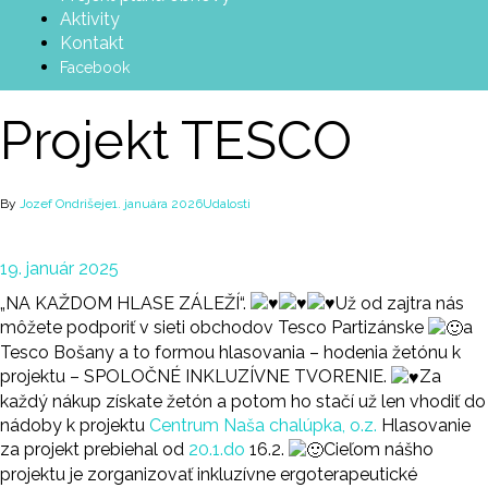
Aktivity
Kontakt
Facebook
Projekt TESCO
By
Jozef Ondrišeje
1. januára 2026
Udalosti
19. január 2025
„NA KAŽDOM HLASE ZÁLEŽÍ“.
Už od zajtra nás
môžete podporiť v sieti obchodov Tesco Partizánske
a
Tesco Bošany a to formou hlasovania – hodenia žetónu k
projektu – SPOLOČNÉ INKLUZÍVNE TVORENIE.
Za
každý nákup získate žetón a potom ho stačí už len vhodiť do
nádoby k projektu
Centrum Naša chalúpka, o.z.
Hlasovanie
za projekt prebiehal od
20.1.do
16.2.
Cieľom nášho
projektu je zorganizovať inkluzívne ergoterapeutické