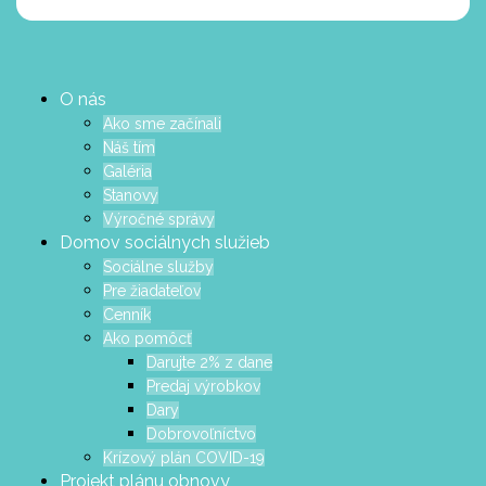
O nás
Ako sme začínali
Náš tím
Galéria
Stanovy
Výročné správy
Domov sociálnych služieb
Sociálne služby
Pre žiadateľov
Cenník
Ako pomôcť
Darujte 2% z dane
Predaj výrobkov
Dary
Dobrovoľníctvo
Krízový plán COVID-19
Projekt plánu obnovy