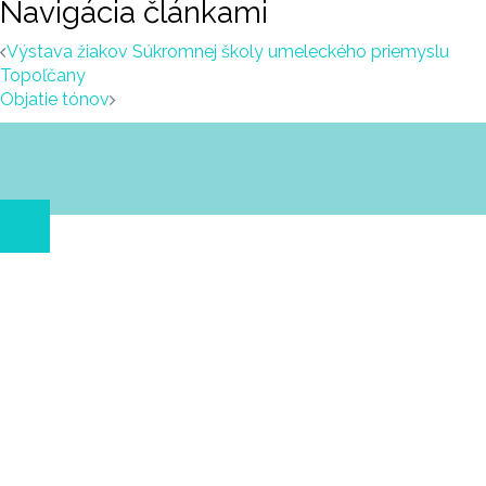
Navigácia článkami
Výstava žiakov Súkromnej školy umeleckého priemyslu
Topoľčany
Objatie tónov
© 2026 Centrum Naša chalúpka o.z.. Proudly powered
by
Sydney