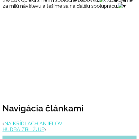
(IWCB). Upiekli sme im spoločne bábovku.
.Ďakujeme
za milú návštevu a tešíme sa na ďalšiu spoluprácu.
Navigácia článkami
NA KRÍDLACH ANJELOV
HUDBA ZBLIŽUJE