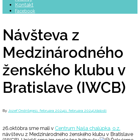
Kontakt
Facebook
Návšteva z
Medzinárodného
ženského klubu v
Bratislave (IWCB)
By
Jozef Ondrišeje
11. februára 2024
11. februára 2024
Udalosti
26.oktòbra sme mali v
Centrum Naša chalúpka, o.z.
návštevu z Medzinárodného ženského klubu v Bratislave