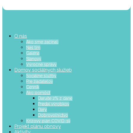
O nás
Ako sme začínali
Náš tím
Galéria
Stanovy
Výročné správy
Domov sociálnych služieb
Sociálne služby
Pre žiadateľov
Cenník
Ako pomôcť
Darujte 2% z dane
Predaj výrobkov
Dary
Dobrovoľníctvo
Krízový plán COVID-19
Projekt plánu obnovy
Aktivity